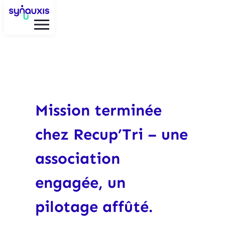
Aller
au
contenu
Mission terminée
chez Recup’Tri – une
association
engagée, un
pilotage affûté.